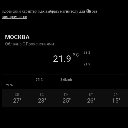
06.08.2026
Корейский характер: Как выбрать магнитолу для Kia без
компромиссов
03.08.2026
МОСКВА
Облачно С Прояснениями
°
23.2
°
C
21.9
°
21.9
75 %
3.6kmh
79 %
СБ
ВС
ПН
ВТ
СР
27
°
23
°
25
°
26
°
15
°