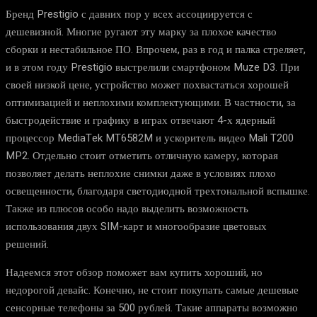
Бренд Prestigio с давних пор у всех ассоциируется с
дешевизной. Многие ругают эту марку за плохое качество
сборки и нестабильное ПО. Впрочем, раз в год и палка стреляет,
и в этом году Prestigio выстрелили смартфоном Muze D3. При
своей низкой цене, устройство может похвастаться хорошей
оптимизацией и неплохими комплектующими. В частности, за
быстродействие и графику в играх отвечают 4-х ядерный
процессор MediaTek MT6582M и ускоритель видео Mali T200
MP2. Отдельно стоит отметить отличную камеру, которая
позволяет делать неплохие снимки даже в условиях плохо
освещенности, благодаря светодиодной трехтональной вспышке.
Также из плюсов особо надо выделить возможность
использования двух SIM-карт и многообразие цветовых
решений.
Надеемся этот обзор поможет вам купить хороший, но
недорогой девайс. Конечно, не стоит покупать самые дешевые
сенсорные телефоны за 500 рублей. Такие аппараты возможно