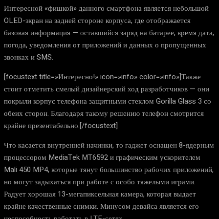
Интересной «фишкой» данного смартфона является небольшой
OLED-экран на задней стороне корпуса, где отображается
базовая информация — оставшийся заряд на батарее, время дата,
погода, уведомления от приложений и данных о пропущенных
звонках и SMS.
[focustext title=»Интересно!» icon=»info» color=»info»]Также
стоит отметить смелый дизайнерский ход разработчиков — они
покрыли корпус телефона защитными стеклом Gorilla Glass 3 со
обеих сторон. Благодаря такому решению телефон смотрится
крайне презентабельно.[/focustext]
Что касается внутренней начинки, то гаджет оснащен 8-ядерным
процессором MediaTek MT6592 и графическим ускорителем
Mali 450 MP4, которые тянут большинство рабочих приложений,
но могут задыхаться при работе с особо тяжелыми играми.
Радует хорошая 13-мегапиксельная камера, которая выдает
крайне качественные снимки. Минусом девайса является его
неспособность работать в LTE-сетях.