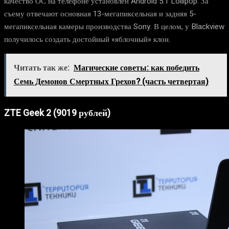
качество ОС на телефоне установлен Android 5.1 Lollipop. За
съему отвечают основная 13-мегапиксельная и задняя 5-
мегапиксельная камеры производства Sony. В целом, у Blackview
получилось создать достойный «яблочный» клон.
Читать так же:
Магические советы: как победить
Семь Демонов Смертных Грехов? (часть четвертая)
ZTE Geek 2 (9019 рублей)