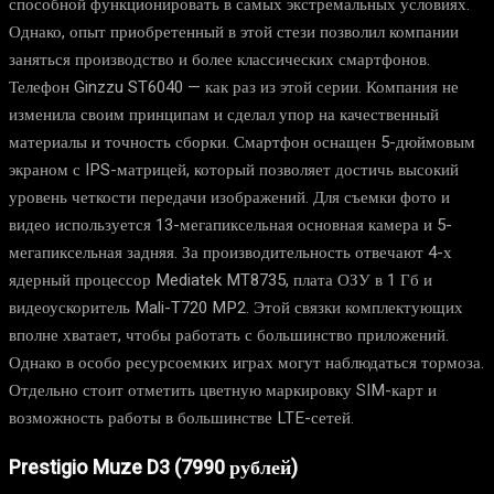
способной функционировать в самых экстремальных условиях.
Однако, опыт приобретенный в этой стези позволил компании
заняться производство и более классических смартфонов.
Телефон Ginzzu ST6040 — как раз из этой серии. Компания не
изменила своим принципам и сделал упор на качественный
материалы и точность сборки. Смартфон оснащен 5-дюймовым
экраном с IPS-матрицей, который позволяет достичь высокий
уровень четкости передачи изображений. Для съемки фото и
видео используется 13-мегапиксельная основная камера и 5-
мегапиксельная задняя. За производительность отвечают 4-х
ядерный процессор Mediatek MT8735, плата ОЗУ в 1 Гб и
видеоускоритель Mali-T720 MP2. Этой связки комплектующих
вполне хватает, чтобы работать с большинство приложений.
Однако в особо ресурсоемких играх могут наблюдаться тормоза.
Отдельно стоит отметить цветную маркировку SIM-карт и
возможность работы в большинстве LTE-сетей.
Prestigio Muze D3 (7990 рублей)