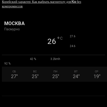
Корейский характер: Как выбрать магнитолу для Kia без
компромиссов
03.08.2026
МОСКВА
Пасмурно
°
27.6
°
C
26
°
24.6
42 %
3.2kmh
92 %
СБ
ВС
ПН
ВТ
СР
27
°
25
°
25
°
24
°
19
°