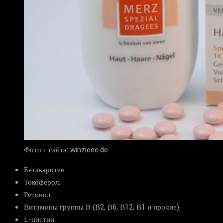
Фото с сайта: winzieee.de
Бетакаротен.
Токоферол.
Ретинол.
Витамины группы В (В2, В6, В12, В1 и прочие).
L-цистин.