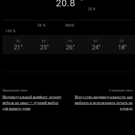
°
20.8
°
20.8
56 %
3kmh
100 %
СБ
ВС
ПН
ВТ
СР
21
°
25
°
26
°
24
°
18
°
Предыдущая статья
Следующая статья
Индивидуальный комфорт: почему
Искусство индивидуальности: как
мебель на заказ — лучший выбор
выбрать и использовать печать на
для вашего дома
одежде