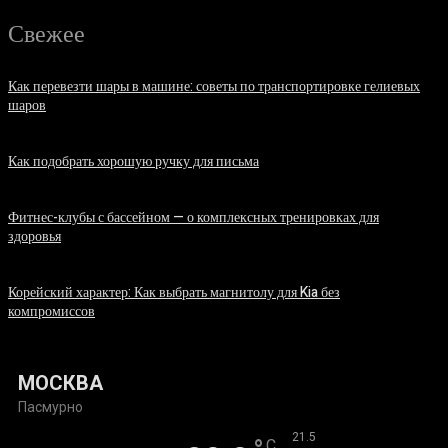
Свежее
Как перевезти шары в машине: советы по транспортировке гелиевых
шаров
07.08.2026
Как подобрать хорошую ручку для письма
06.08.2026
Фитнес-клубы с бассейном — о комплексных тренировках для
здоровья
06.08.2026
Корейский характер: Как выбрать магнитолу для Kia без
компромиссов
03.08.2026
МОСКВА
Пасмурно
°
21.5
C