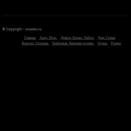
© Copyright - sowetu.ru
Главная
Авто, Мото
Деньги, Бизнес, Работа
Дом, Семья
Красота, Здоровье
Цифровая, Бытовая техника
Отдых
Разное