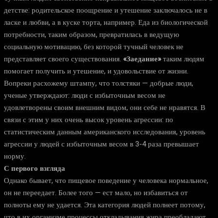
детстве: родительское поощрение и утешение заключалось не в
ласке и любви, а в куске торта, например. Еда из биологической
потребности, таким образом, превратилась в ведущую
социальную мотивацию, без которой тучный человек не
представляет своего существования.
«Заедание»
таким людям
помогает получить и утешение, и удовольствие от жизни.
Вопреки расхожему штампу, что толстяки — добрые люди,
ученые утверждают: люди с избыточным весом не
удовлетворены своим внешним видом, они себе не нравятся. В
связи с этим у них очень высок уровень агрессии: по
статистическим данным американского исследования, уровень
агрессии у людей с избыточным весом в 3-4 раза превышает
норму.
С первого взгляда
Однако бывает, что пищевое поведение у человека нормальное,
он не переедает. Более того — ест мало, но избавиться от
полноты ему не удается. Эта категория людей полнеет потому,
что в их организме процессы откладывания жира преобладают