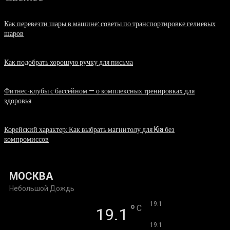
Как перевезти шары в машине: советы по транспортировке гелиевых
шаров
07.08.2026
Как подобрать хорошую ручку для письма
06.08.2026
Фитнес-клубы с бассейном — о комплексных тренировках для
здоровья
06.08.2026
Корейский характер: Как выбрать магнитолу для Kia без
компромиссов
03.08.2026
МОСКВА
Небольшой Дождь
°
19.1
°
C
19.1
°
19.1