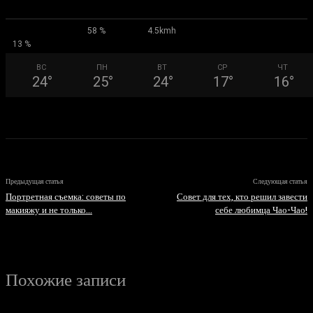
58 %
4.5kmh
13 %
ВС
ПН
ВТ
СР
ЧТ
24
°
25
°
24
°
17
°
16
°
Предыдущая статья
Следующая статья
Портретная съемка: советы по
Совет для тех, кто решил завести
макияжу и не только…
себе любимца Чао-Чао!
Похожие записи