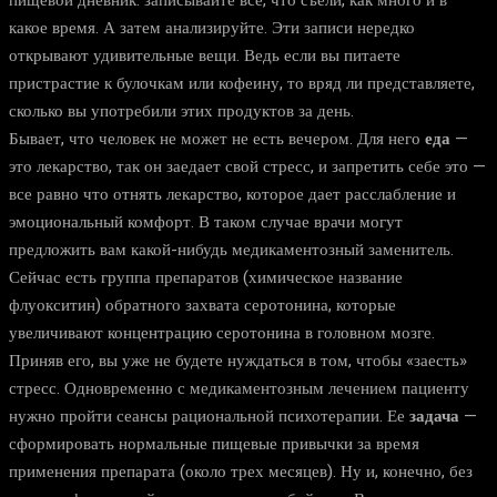
пищевой дневник: записывайте все, что съели, как много и в
какое время. А затем анализируйте. Эти записи нередко
открывают удивительные вещи. Ведь если вы питаете
пристрастие к булочкам или кофеину, то вряд ли представляете,
сколько вы употребили этих продуктов за день.
Бывает, что человек не может не есть вечером. Для него
еда
—
это лекарство, так он заедает свой стресс, и запретить себе это —
все равно что отнять лекарство, которое дает расслабление и
эмоциональный комфорт. В таком случае врачи могут
предложить вам какой-нибудь медикаментозный заменитель.
Сейчас есть группа препаратов (химическое название
флуокситин) обратного захвата серотонина, которые
увеличивают концентрацию серотонина в головном мозге.
Приняв его, вы уже не будете нуждаться в том, чтобы «заесть»
стресс. Одновременно с медикаментозным лечением пациенту
нужно пройти сеансы рациональной психотерапии. Ее
задача
—
сформировать нормальные пищевые привычки за время
применения препарата (около трех месяцев). Ну и, конечно, без