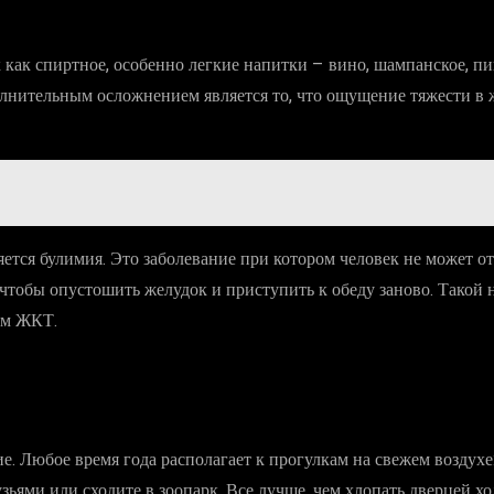
ак как спиртное, особенно легкие напитки – вино, шампанское, пи
лнительным осложнением является то, что ощущение тяжести в ж
тся булимия. Это заболевание при котором человек не может отк
 чтобы опустошить желудок и приступить к обеду заново. Такой 
ям ЖКТ.
ие. Любое время года располагает к прогулкам на свежем воздух
зьями или сходите в зоопарк. Все лучше, чем хлопать дверцей х