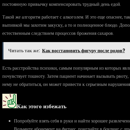
постоянную привычку компенсировать трудный день едой.
Такой же алгоритм работает с алкоголем. И это еще опаснее, т
выпивкой мы захотим закуску, а то и полноценное блюдо. Допо
естественным следствием процессов брожения сахаров.
Читать так же:
Как восстановить фигуру после родов?
Есть расстройства психики, самым популярным из которых являе
почувствует тошноту. Затем пациент начинает вызывать рвоту,
нему не обратиться, он может привести к серьезным нарушени
Как этого избежать
Попробуйте взять себя в руки и найти хорошее развлечен
Возьмите абонемент на фитнес, поиграйте в боулинг с дру