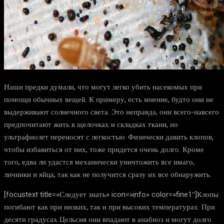
Наши предки думали, что могут легко убить насекомых при
помощи обычных вещей. К примеру, есть мнение, будто они не
выдерживают солнечного света. Это неправда, они всего-навсего
предпочитают жить в щелочках и складках ткани, но
ультрафиолет переносят с легкостью. Физически давить клопов,
чтобы избавиться от них, тоже придется очень долго. Кроме
того, едва ли удастся механически уничтожить все имаго,
личинки и яйца, так как не получится сразу их все обнаружить.
[focustext title=»Следует знать» icon=»info» color=»fine1″]Клопы
погибают как при низких, так и при высоких температурах. При
десяти градусах Цельсия они впадают в анабиоз и могут долго