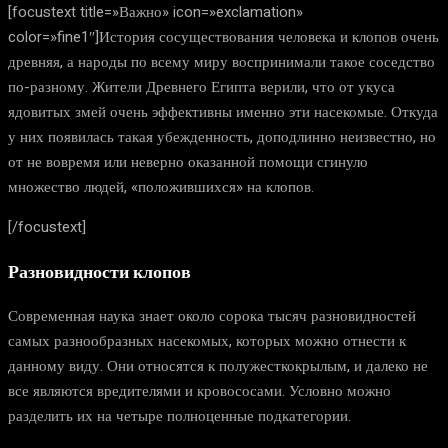
[focustext title=»Важно» icon=»exclamation»
color=»fine1″]История сосуществования человека и клопов очень
древняя, а народы по всему миру воспринимали такое соседство
по-разному. Жители Древнего Египта верили, что от укуса
ядовитых змей очень эффективны именно эти насекомые. Откуда
у них появилась такая убежденность, доподлинно неизвестно, но
от не вовремя или неверно оказанной помощи сгинуло
множество людей, «положившихся» на клопов.
[/focustext]
Разновидности клопов
Современная наука знает около сорока тысяч разновидностей
самых разнообразных насекомых, которых можно отнести к
данному виду. Они относятся к полужесткокрылым, и далеко не
все являются вредителями и кровососами. Условно можно
разделить их на четыре полноценные подкатегории.