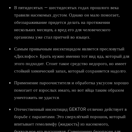
В пятидесятых — шестидесятых годах прошлого века
травили насекомых дустом. Однако он мало помогает,
обеззараживание придется делать на протяжении
нескольких месяцев, а вред его для человеческого
организма уже стал притчей во языцех.
Самым привычным инсектицидом является пресловутый
«Дихлофос». Брать нужно именно тот вид яда, который для
этого подходит. Стоит такое средство недорого, но имеет
стойкий химический запах, который сохраняется надолго.
Применение пароочистителя и обработка уксусом хорошо
помогает от взрослых имаго, но вот яйца таким образом
уничтожить не удастся.
Отечественный инсектицид GEKTOR отлично действует в
борьбе с паразитами. Это сверхлёгкий порошок, который
впитывает гемолимфу (жидкость) из насекомого,
буквальное его высушивая. Совершенно безопасен для