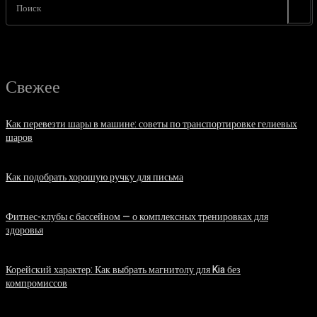
Поиск
Свежее
Как перевезти шары в машине: советы по транспортировке гелиевых
шаров
07.08.2026
Как подобрать хорошую ручку для письма
06.08.2026
Фитнес-клубы с бассейном — о комплексных тренировках для
здоровья
06.08.2026
Корейский характер: Как выбрать магнитолу для Kia без
компромиссов
03.08.2026