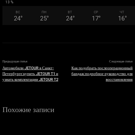
13 %
ВС
ПН
ВТ
СР
ЧТ
24
°
25
°
24
°
17
°
16
°
Предыдущая статья
Следующая статья
Автомобили JETOUR в Санкт-
Как подобрать послеоперационный
Петербурге:купить JETOUR T1 и
бандаж:подробное руководство для
узнать комплектации JETOUR T2
восстановления
Похожие записи