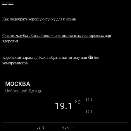
шаров
07.08.2026
Как подобрать хорошую ручку для письма
06.08.2026
Фитнес-клубы с бассейном — о комплексных тренировках для
здоровья
06.08.2026
Корейский характер: Как выбрать магнитолу для Kia без
компромиссов
03.08.2026
МОСКВА
Небольшой Дождь
°
19.1
°
C
19.1
°
19.1
58 %
4.5kmh