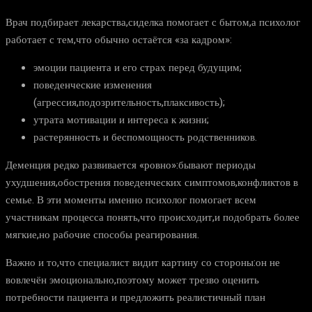
Врач подбирает лекарства,сиделка помогает с бытом,а психолог
работает с тем,что обычно остаётся «за кадром»:
эмоции пациента и его страх перед будущим;
поведенческие изменения
(агрессия,подозрительность,плаксивость);
утрата мотивации и интереса к жизни;
растерянность и беспомощность родственников.
Деменция редко развивается «ровно»:бывают периоды
ухудшения,обострения поведенческих симптомов,конфликтов в
семье. В эти моменты именно психолог помогает всем
участникам процесса понять,что происходит,и подобрать более
мягкие,но рабочие способы реагирования.
Важно и то,что специалист видит картину со стороны:он не
вовлечён эмоционально,поэтому может трезво оценить
потребности пациента и предложить реалистичный план