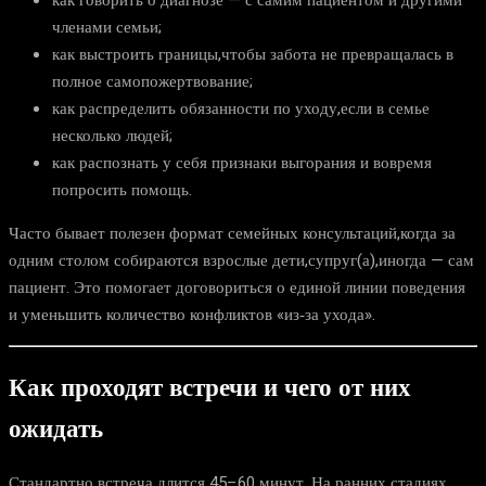
как говорить о диагнозе — с самим пациентом и другими
членами семьи;
как выстроить границы,чтобы забота не превращалась в
полное самопожертвование;
как распределить обязанности по уходу,если в семье
несколько людей;
как распознать у себя признаки выгорания и вовремя
попросить помощь.
Часто бывает полезен формат семейных консультаций,когда за
одним столом собираются взрослые дети,супруг(а),иногда — сам
пациент. Это помогает договориться о единой линии поведения
и уменьшить количество конфликтов «из‑за ухода».
Как проходят встречи и чего от них
ожидать
Стандартно встреча длится 45–60 минут. На ранних стадиях