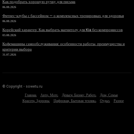
Как подобрать хорошую ручку для письма
06.08.2026
Фитнес-клубы с бассейном — о комплексных тренировках для здоровья
06.08.2026
Корейский характер: Как выбрать магнитолу для Kia без компромиссов
03.08.2026
Кофемашины самообслуживания: особенности работы, преимущества и
критерии выбора
31.07.2026
© Copyright - sowetu.ru
Главная
Авто, Мото
Деньги, Бизнес, Работа
Дом, Семья
Красота, Здоровье
Цифровая, Бытовая техника
Отдых
Разное