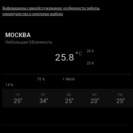
Кофемашины самообслуживания: особенности работы,
преимущества и критерии выбора
31.07.2026
МОСКВА
Небольшая Облачность
°
26.5
°
C
25.8
°
25.8
70 %
1.9kmh
14 %
ЧТ
ПТ
СБ
ВС
ПН
25
°
34
°
25
°
23
°
25
°