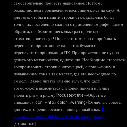
самостоятельно прочесть написанное. Поэтому,
большинством произведения воспринимались на слух. А
для того, чтобы в памяти строки откладывались более
точно, их постепенно слагали с применением рифм. Таким
образом, необходимо несколько раз прочитать
стихотворение вслух! После этого можно попробовать
переписать прочитанное на листок бумаги или
перепечатать при помощи ПК. При прочтении не нужно
делать это механически, однотонно. Необходимо стараться
воспроизводить строки с интонацией, с понижением и
повышением тона в тех местах, где это необходимо по
смыслу. Важно читать именно вслух, что даст
возможность включиться слуховой памяти и лучше
уловить ритм и рифму.[focustext title=»Обратите
внимание» icon=»info» color=»warning»]Отличные советы
для тех, кто решил освоить иностранный язык:
Как
выучить английский язык самостоятельно дома?
[/focustext]