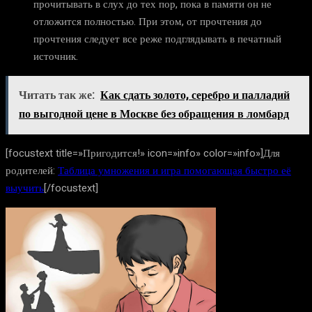
прочитывать в слух до тех пор, пока в памяти он не
отложится полностью. При этом, от прочтения до
прочтения следует все реже подглядывать в печатный
источник.
Читать так же:
Как сдать золото, серебро и палладий
по выгодной цене в Москве без обращения в ломбард
[focustext title=»Пригодится!» icon=»info» color=»info»]Для
родителей:
Таблица умножения и игра помогающая быстро её
выучить
[/focustext]