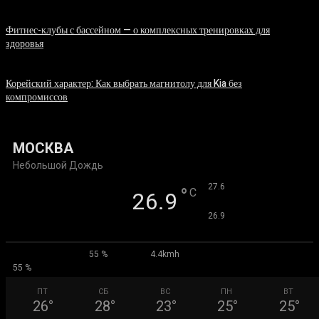
06.08.2026
Фитнес-клубы с бассейном — о комплексных тренировках для
здоровья
06.08.2026
Корейский характер: Как выбрать магнитолу для Kia без
компромиссов
03.08.2026
МОСКВА
Небольшой Дождь
°
27.6
°
C
26.9
°
26.9
55 %
4.4kmh
55 %
ПТ
СБ
ВС
ПН
ВТ
26
°
28
°
23
°
25
°
25
°