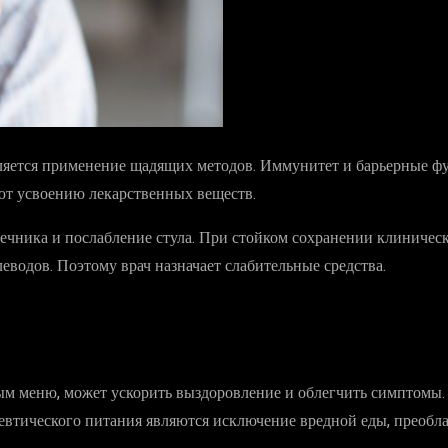
ляется применение щадящих методов. Иммунитет и барьерные фу
ют усвоению лекарственных веществ.
чника и послабление стула. При стойком сохранении клиническо
леводов. Поэтому врач назначает слабительные средства.
м меню, может ускорить выздоровление и облегчить симптомы. П
евтического питания являются исключение вредной еды, преобла