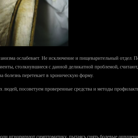
низма ослабевает. Не исключение и пищеварительный отдел. По
иенты, столкнувшиеся с данной деликатной проблемой, считают,
а болезнь перетекает в хроническую форму.
ых людей, посоветуем проверенные средства и методы профилакт
юди игнорируют симптоматику, пытаясь снять болевые ощущения