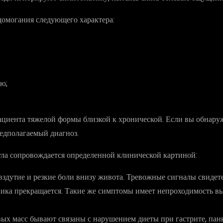
едомогания следующего характера:
лю;
ациента тяжелой формы близкой к хронической. Если вы обнаруж
редполагаемый диагноз.
тула сопровождается определенной клинической картиной:
 вздутие и резкие боли внизу живота. Тревожные сигналы свиде
ика прекращается. Такие же симптомы имеет непроходимость вы
вых масс бывают связаны с нарушением диеты при гастрите, пан