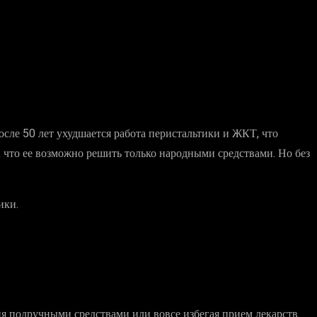
сле 50 лет ухудшается работа перистальтики и ЖКТ, что
 что ее возможно решить только народными средствами. Но без
ики.
 подручными средствами или вовсе избегая прием лекарств.